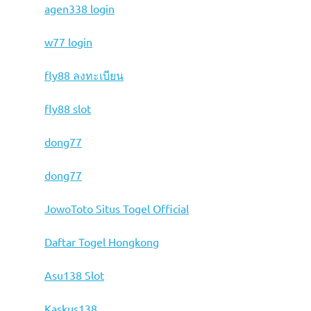
agen338 login
w77 login
fly88 ลงทะเบียน
fly88 slot
dong77
dong77
JowoToto Situs Togel Official
Daftar Togel Hongkong
Asu138 Slot
Kaskus138