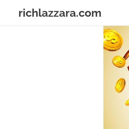
Skip
richlazzara.com
to
content
richlazzara.com