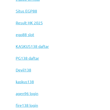
Situs EGP88
Result HK 2025
egp88 slot
KASKUS138 daftar
PG138 daftar
Devil138
kaskus138
agen96 login
fire138 login