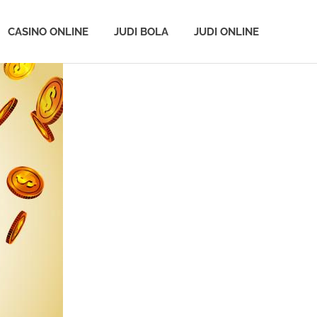
CASINO ONLINE
JUDI BOLA
JUDI ONLINE