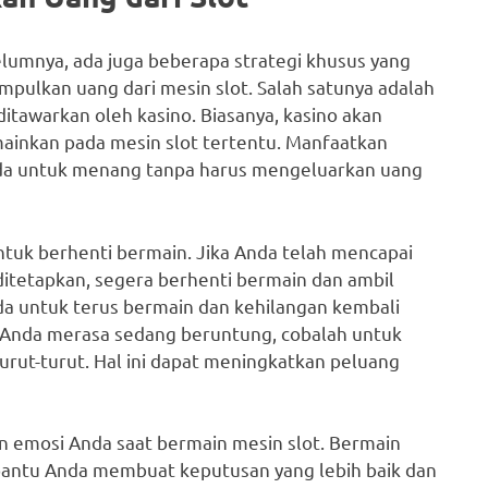
elumnya, ada juga beberapa strategi khusus yang
ulkan uang dari mesin slot. Salah satunya adalah
tawarkan oleh kasino. Biasanya, kasino akan
ainkan pada mesin slot tertentu. Manfaatkan
da untuk menang tanpa harus mengeluarkan uang
untuk berhenti bermain. Jika Anda telah mencapai
ditetapkan, segera berhenti bermain dan ambil
a untuk terus bermain dan kehilangan kembali
ka Anda merasa sedang beruntung, cobalah untuk
rut-turut. Hal ini dapat meningkatkan peluang
an emosi Anda saat bermain mesin slot. Bermain
bantu Anda membuat keputusan yang lebih baik dan