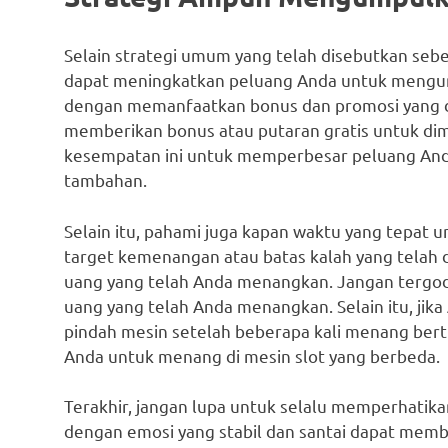
Selain strategi umum yang telah disebutkan seb
dapat meningkatkan peluang Anda untuk mengump
dengan memanfaatkan bonus dan promosi yang di
memberikan bonus atau putaran gratis untuk dim
kesempatan ini untuk memperbesar peluang An
tambahan.
Selain itu, pahami juga kapan waktu yang tepat 
target kemenangan atau batas kalah yang telah 
uang yang telah Anda menangkan. Jangan tergod
uang yang telah Anda menangkan. Selain itu, ji
pindah mesin setelah beberapa kali menang bertu
Anda untuk menang di mesin slot yang berbeda.
Terakhir, jangan lupa untuk selalu memperhatik
dengan emosi yang stabil dan santai dapat mem