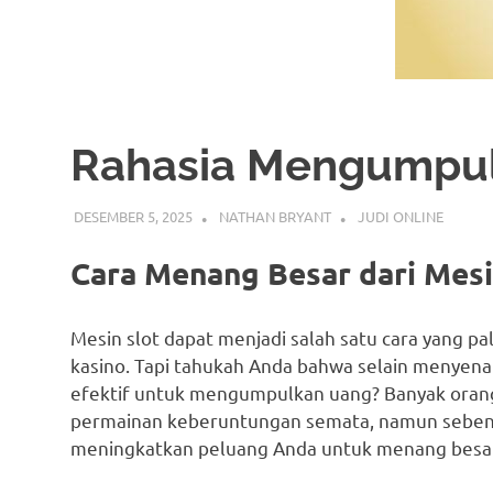
Rahasia Mengumpulk
DESEMBER 5, 2025
NATHAN BRYANT
JUDI ONLINE
Cara Menang Besar dari Mesi
Mesin slot dapat menjadi salah satu cara yang 
kasino. Tapi tahukah Anda bahwa selain menyenan
efektif untuk mengumpulkan uang? Banyak oran
permainan keberuntungan semata, namun sebenar
meningkatkan peluang Anda untuk menang besa