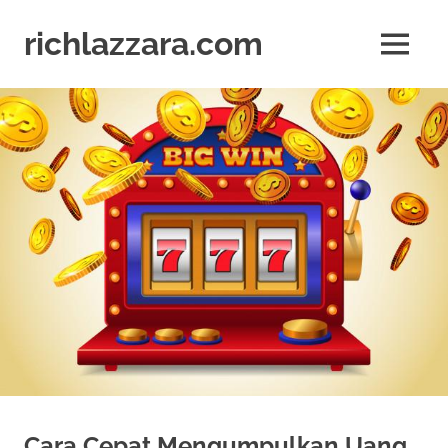
Skip
to
richlazzara.com
MENU
content
richlazzara.com
Cara Cepat Mengumpulkan Uang