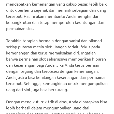
mendapatkan kemenangan yang cukup besar, lebih baik
untuk berhenti sejenak dan menarik sebagian dari uang
tersebut. Hal ini akan membantu Anda menghindari
kebangkrutan dan tetap memperoleh keuntungan dari
permainan slot.
Terakhir, tetaplah bermain dengan santai dan nikmati
setiap putaran mesin slot. Jangan terlalu fokus pada
kemenangan dan terus memaksakan diri. Ingatlah
bahwa permainan slot seharusnya memberikan hiburan
dan kesenangan bagi Anda. Jika Anda terus bermain
dengan tegang dan terobsesi dengan kemenangan,
Anda justru bisa kehilangan kesenangan dari permainan
tersebut. Sehingga, kemungkinan untuk mengumpulkan
uang dari slot juga bisa berkurang.
Dengan mengikuti trik-trik di atas, Anda diharapkan bisa
lebih berhasil dalam mengumpulkan uang dari
permainan slot. Namun, ingatlah untuk selalu bermain