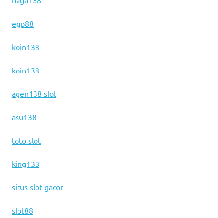
naga138
egp88
koin138
koin138
agen138 slot
asu138
toto slot
king138
situs slot gacor
slot88