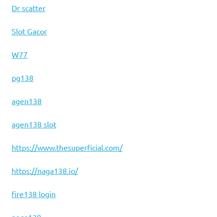
Dr scatter
Slot Gacor
W77
pg138
agen138
agen138 slot
https://www.thesuperficial.com/
https://naga138.io/
fire138 login